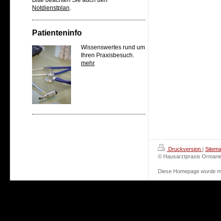
Notdienstplan
.
Patienteninfo
Wissenswertes rund um
Ihren Praxisbesuch.
mehr
Druckversion
|
Sitem
© Hausarztpraxis Ormani
Diese Homepage wurde m